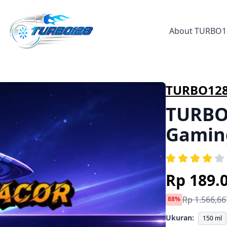
About TURBO1
TURBO12
TURBO
Gamin
Rp 189.
Rp 1.566,66
88%
Ukuran:
150 ml