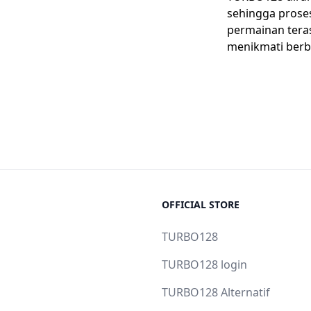
sehingga pros
permainan teras
menikmati berba
OFFICIAL STORE
TURBO128
TURBO128 login
TURBO128 Alternatif