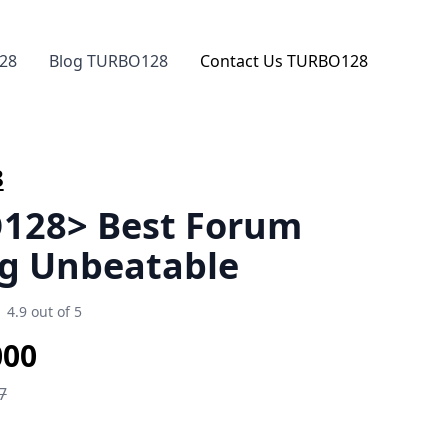
28
Blog TURBO128
Contact Us TURBO128
8
128> Best Forum
g Unbeatable
4.9 out of 5
000
7